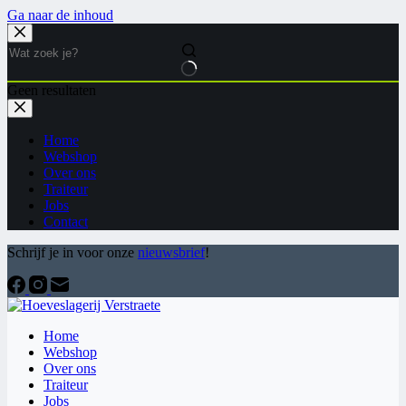
Ga naar de inhoud
Geen resultaten
Home
Webshop
Over ons
Traiteur
Jobs
Contact
Schrijf je in voor onze
nieuwsbrief
!
Home
Webshop
Over ons
Traiteur
Jobs